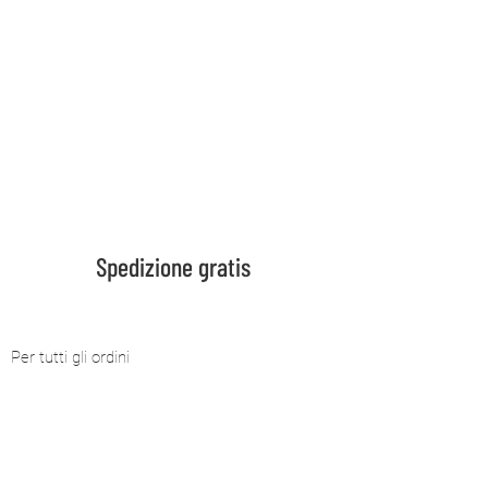
Consegna in 5 giorni
Per tutti i prodotti in stock
Domande frequenti
Se vuoi saperne di più
Spedizione gratis
Per tutti gli ordini