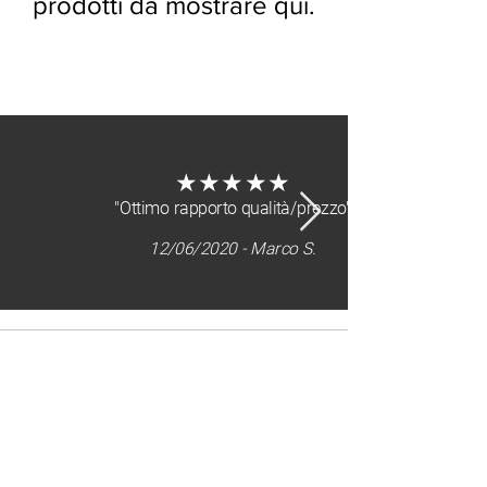
prodotti da mostrare qui.
dicono di noi
★★★★★
"Ottimo rapporto qualità/prezzo"
12/06/2020 - Marco S.
Sitemap
home
chi siamo
prodotti