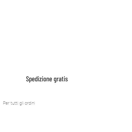
Consegna in 5 giorni
Per tutti i prodotti in stock
Domande frequenti
Se vuoi saperne di più
Spedizione gratis
Per tutti gli ordini