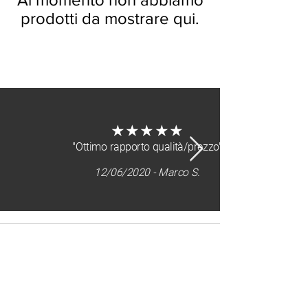
prodotti da mostrare qui.
dicono di noi
★★★★★
"Ottimo rapporto qualità/prezzo"
12/06/2020 - Marco S.
Sitemap
home
chi siamo